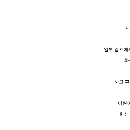
사
일부 캠프에서
화
사고 후
어린이
화성