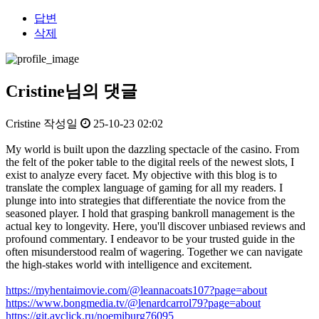
답변
삭제
Cristine님의 댓글
Cristine
작성일
25-10-23 02:02
My world is built upon the dazzling spectacle of the casino. From
the felt of the poker table to the digital reels of the newest slots, I
exist to analyze every facet. My objective with this blog is to
translate the complex language of gaming for all my readers. I
plunge into into strategies that differentiate the novice from the
seasoned player. I hold that grasping bankroll management is the
actual key to longevity. Here, you'll discover unbiased reviews and
profound commentary. I endeavor to be your trusted guide in the
often misunderstood realm of wagering. Together we can navigate
the high-stakes world with intelligence and excitement.
https://myhentaimovie.com/@leannacoats107?page=about
https://www.bongmedia.tv/@lenardcarrol79?page=about
https://git.avclick.ru/noemiburg76095