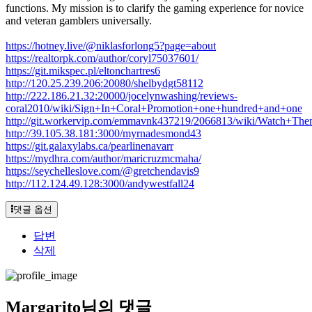
functions. My mission is to clarify the gaming experience for novice
and veteran gamblers universally.
https://hotney.live/@niklasforlong5?page=about
https://realtorpk.com/author/coryl75037601/
https://git.mikspec.pl/eltonchartres6
http://120.25.239.206:20080/shelbydgt58112
http://222.186.21.32:20000/jocelynwashing/reviews-
coral2010/wiki/Sign+In+Coral+Promotion+one+hundred+and+one
http://git.workervip.com/emmavnk437219/2066813/wiki/Watch+T
http://39.105.38.181:3000/myrnadesmond43
https://git.galaxylabs.ca/pearlinenavarr
https://mydhra.com/author/maricruzmcmaha/
https://seychelleslove.com/@gretchendavis9
http://112.124.49.128:3000/andywestfall24
댓글 옵션
답변
삭제
Margarito님의 댓글