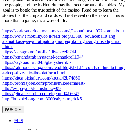
the people, and the hidden dramas that occur around the tables. My
goal is to bottle the true spirit of the casino. Read on to learn the
stories that the chips and cards will not reveal on their own. This is
more than a game; it's a way of life.
https://storiesanddocumentaries.com/@scottthorson92?page=about
https://wow.t-mobility.co.il/read-blog/33588_bounceball8-ang-
alamat-kasaysayan-at-patuloy-na-pag-ikot-ng-isang-nostalgic-na-
l.html
https://starsgrp.net/profile/alissakeefe744
https://rentandgrab.in/agent/keenankroll194/
https://saga.iao.ru:3043/gladysherlitz7
https://ralphouensanga.com/read-blog/37134_corals-online-betting-
a-deep-dive-into-the-platform.html
https://gitea.pickalurv.com/gretta42b74860
https://oromiajobs.com/profile/mikedemarest7
http://ev-pay.uk/dennishursey99
https://gitea.tecamino.com/loganirf416047
http://huizhizhong.com:3000/alyciamyrick5
댓글 옵션
답변