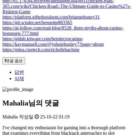
http://61.178.84.89:8998/latoshajbp384/8911chicken-road-
365.com/wiki/Chicken-Road:-The-Ultimate-Guide-to-Casino%27s-
Riskiest-Game
https://platform.giftedsoulsent.com/briannehoney31
https://git.wisder.net/bennettp883365
https://ai-follow.com/read-blog/8528_three-myths-about-casino-
bonussen-777.html
https://gitlab.kitware.com/bernieceocampo
https://kaymanuell.com/@johniehunley7?page=about
https://gitea.cisetech.com/richellebachme
댓글 옵션
답변
삭제
Mahalia님의 댓글
Mahalia
작성일
25-10-22 01:19
I've changed my enthusiasm for gaming into a thorough platform
that examines everything from blackjack approaches to slot