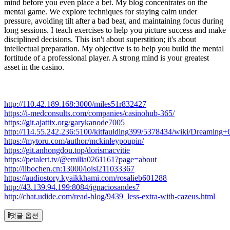
mind before you even place a bet. My blog concentrates on the
mental game. We explore techniques for staying calm under
pressure, avoiding tilt after a bad beat, and maintaining focus during
long sessions. I teach exercises to help you picture success and make
disciplined decisions. This isn't about superstition; it's about
intellectual preparation. My objective is to help you build the mental
fortitude of a professional player. A strong mind is your greatest
asset in the casino.
http://110.42.189.168:3000/miles51r832427
https://i-medconsults.com/companies/casinohub-365/
https://git.ajattix.org/garykanode7005
http://114.55.242.236:5100/kitfaulding399/5378434/wiki/Dreaming
https://mytoru.com/author/mckinleypoupin/
https://git.anhongdou.top/dorismacvitie
https://petalert.tv/@emilia0261161?page=about
http://libochen.cn:13000/loisl211033367
https://audiostory.kyaikkhami.com/rosalieb601288
http://43.139.94.199:8084/ignaciosandes7
http://chat.udide.com/read-blog/9439_less-extra-with-cazeus.html
댓글 옵션