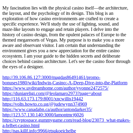
My fascination lies with the physical casino itself—the architecture,
the layout, and the psychology of its design. This blog is an
exploration of how casino environments are crafted to create a
specific experience. We'll study the use of lighting, sound, and
maze-like layouts to engage and retain players. I delve into the
history of casino design, from the opulent palaces of Europe to the
themed megaresorts of Vegas. My purpose is to make you a more
aware and observant visitor. I am certain that understanding the
environment gives you a new appreciation for the entire casino
ecosystem. I am your guide to the hidden secrets and deliberate
choices behind casino architecture. Let's see the casino floor through
the eyes of a designer.
http://39.106.86.127:3000/magdas86491461/promo-
bonuses1980/wiki/Indwin-Casino:-A-Deep-Dive-into-the-Platform
https://www.uvdreamhome.com/author/yvonne2472575/
https://duniareligi.com/@leolamaro2973?page=about
http://116.63.173.179:8001/xncwillis19442
https://volts.howto.co.ug/@judewynn374969
https://www.canadabn.ca/author/antondarker35/
http://123.57.130.140:3000/lamontmcj6026
https://cryptospace.gummygame.com/read-blog/23073_what-makes-
a-brlbet-casino.html
http://nas.killf.info:9966/etsukoeichelbe