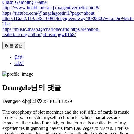
Crash-Gambling-Game
https://www.imobiliaresalaj.ro/agent/vernellcanter8/
https://rictube.com/@angelagostini1?page=about
http://116.62.119.248:10082/lucygreenaway/3030609/wiki/Die+b
Titel
https://music.shaap.tg/charlottecarlo
https://lebanon-
realestate.org/author/johnsonpgw0168/
댓글 옵션
답변
삭제
Deangelo님의 댓글
Deangelo
작성일
25-10-24 12:29
The cacophony of slot machines and the soft riffle of cards is music
to my ears. I consider myself a chronicler whose narratives are
forged on the casino floor. My online journal is a collection of my
experiences in gambling havens from Las Vegas to Macau. I refuse
to only state on wins and losses. Alternatively, I explore the culture,