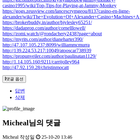
casino1995/wiki/Top-Tips-for-Playing-at-Jammy-Monkey
https://gogs.zeusview.com/lancescrymgeou/8137casino-en-ligne-
alexander/wiki/The+Evolution+Of+Alexander+Casino+Machines+
https://brokerbuddy.in/author/bjvlesley65251/
https://dadaprop.com/author/cornelllowell/
https://zomi.watch/@rondachery2438?page=about
https://myrits.com/author/dianeharter390/
http://47.107.105.237:8099/williammcmurra
http://139.224.53.217:10049/atooscar738939
https://propunveiler.com/author/paulinatan1129/
http://1.14.105.160:9211/carrijolley964
http://47.92.159.28/christinmocatt
댓글 옵션
답변
삭제
Micheal님의 댓글
Micheal
작성일
25-10-20 13:46