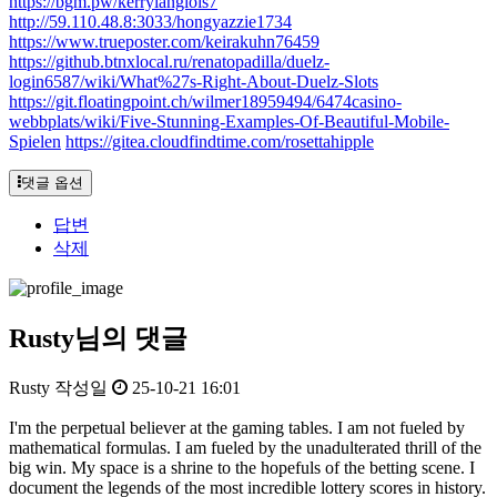
https://bgm.pw/kerrylanglois7
http://59.110.48.8:3033/hongyazzie1734
https://www.trueposter.com/keirakuhn76459
https://github.btnxlocal.ru/renatopadilla/duelz-
login6587/wiki/What%27s-Right-About-Duelz-Slots
https://git.floatingpoint.ch/wilmer18959494/6474casino-
webbplats/wiki/Five-Stunning-Examples-Of-Beautiful-Mobile-
Spielen
https://gitea.cloudfindtime.com/rosettahipple
댓글 옵션
답변
삭제
Rusty님의 댓글
Rusty
작성일
25-10-21 16:01
I'm the perpetual believer at the gaming tables. I am not fueled by
mathematical formulas. I am fueled by the unadulterated thrill of the
big win. My space is a shrine to the hopefuls of the betting scene. I
document the legends of the most incredible lottery scores in history.