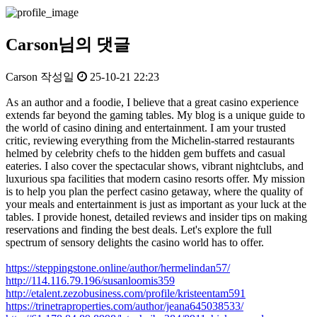
Carson님의 댓글
Carson
작성일
25-10-21 22:23
As an author and a foodie, I believe that a great casino experience
extends far beyond the gaming tables. My blog is a unique guide to
the world of casino dining and entertainment. I am your trusted
critic, reviewing everything from the Michelin-starred restaurants
helmed by celebrity chefs to the hidden gem buffets and casual
eateries. I also cover the spectacular shows, vibrant nightclubs, and
luxurious spa facilities that modern casino resorts offer. My mission
is to help you plan the perfect casino getaway, where the quality of
your meals and entertainment is just as important as your luck at the
tables. I provide honest, detailed reviews and insider tips on making
reservations and finding the best deals. Let's explore the full
spectrum of sensory delights the casino world has to offer.
https://steppingstone.online/author/hermelindan57/
http://114.116.79.196/susanloomis359
http://etalent.zezobusiness.com/profile/kristeentam591
https://trinetraproperties.com/author/jeana645038533/