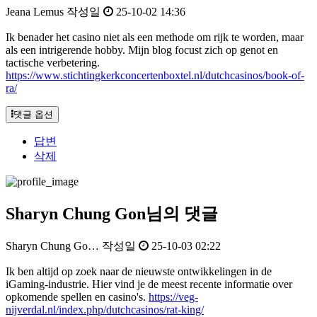
Jeana Lemus
작성일
25-10-02 14:36
Ik benader het casino niet als een methode om rijk te worden, maar
als een intrigerende hobby. Mijn blog focust zich op genot en
tactische verbetering.
https://www.stichtingkerkconcertenboxtel.nl/dutchcasinos/book-of-
ra/
댓글 옵션
답변
삭제
Sharyn Chung Gon님의 댓글
Sharyn Chung Go…
작성일
25-10-03 02:22
Ik ben altijd op zoek naar de nieuwste ontwikkelingen in de
iGaming-industrie. Hier vind je de meest recente informatie over
opkomende spellen en casino's.
https://veg-
nijverdal.nl/index.php/dutchcasinos/rat-king/