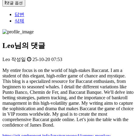
댓글 옵션
답변
삭제
Leo님의 댓글
Leo
작성일
25-10-20 07:53
My entire focus is on the world of high-stakes Baccarat. I am a
student of this elegant, high-roller game of chance and mystique.
This blog is a specialized resource for Baccarat enthusiasts, from
beginners to seasoned whales. I detail the different variations like
Punto Banco, Chemin de Fer, and Baccarat Banque. We'll delve into
betting strategies, pattern tracking, and the importance of bankroll
management in this high-volatility game. My writing aims to capture
the sophistication and drama that makes Baccarat the game of choice
in VIP rooms worldwide. My goal is to create the most
comprehensive Baccarat guide online. Let’s join the table with the
confidence of James Bond.
https://git.ombreport.info/krystynapope4/jammy-monkey-