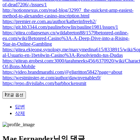
of-dead7206/-/issues/1
http://notionnexus.com/read-blog/32997_the-quickest-amp-easiest-
method-to-alexander-casino-inscription.html
https://premier-re.com.au/author/katherinfreeh2/
https://git.hb3344.com/paulinebowlin/pauline1981/issues/1
https://gitea.collapsenav.cn/wildabreton88/1579betonred-online-
eu.com/wiki/Betonred-Casino%3A-A-Deep-Dive-into-a-Rising-
Star-in-Online-Gambling
https://gitea.ekjeong.synology.me/marcymedina615/8338915/wiki/Sop
al-Usuario-en-1bet4win-Casino%3A-Resolviendo-tus-Dudas
https://giteap.grobest.com:3000/tarahmeeks456/6370920/wiki/Characte
Of-Bons-Mobile
https://video.brandmarathi.com/@eligritton5842?page=about
https://westminster-re.com/author/dawnvenables9/
https://repo.divisilabs.com/barbhockensmit
댓글 옵션
답변
삭제
Mae Fernandez님의 댓글