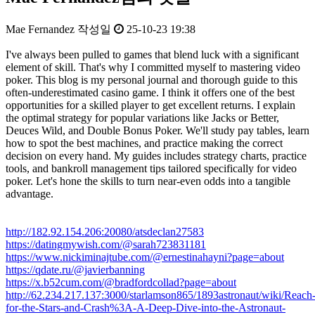
Mae Fernandez
작성일
25-10-23 19:38
I've always been pulled to games that blend luck with a significant
element of skill. That's why I committed myself to mastering video
poker. This blog is my personal journal and thorough guide to this
often-underestimated casino game. I think it offers one of the best
opportunities for a skilled player to get excellent returns. I explain
the optimal strategy for popular variations like Jacks or Better,
Deuces Wild, and Double Bonus Poker. We'll study pay tables, learn
how to spot the best machines, and practice making the correct
decision on every hand. My guides includes strategy charts, practice
tools, and bankroll management tips tailored specifically for video
poker. Let's hone the skills to turn near-even odds into a tangible
advantage.
http://182.92.154.206:20080/atsdeclan27583
https://datingmywish.com/@sarah723831181
https://www.nickiminajtube.com/@ernestinahayni?page=about
https://qdate.ru/@javierbanning
https://x.b52cum.com/@bradfordcollad?page=about
http://62.234.217.137:3000/starlamson865/1893astronaut/wiki/Reach
for-the-Stars-and-Crash%3A-A-Deep-Dive-into-the-Astronaut-