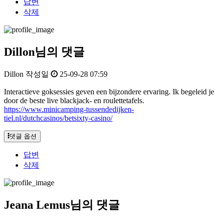
답변
삭제
Dillon님의 댓글
Dillon
작성일
25-09-28 07:59
Interactieve goksessies geven een bijzondere ervaring. Ik begeleid je
door de beste live blackjack- en roulettetafels.
https://www.minicamping-tussendedijken-
tiel.nl/dutchcasinos/betsixty-casino/
댓글 옵션
답변
삭제
Jeana Lemus님의 댓글