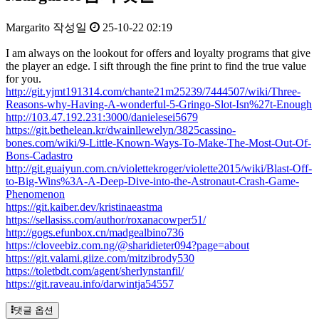
Margarito
작성일
25-10-22 02:19
I am always on the lookout for offers and loyalty programs that give
the player an edge. I sift through the fine print to find the true value
for you.
http://git.yjmt191314.com/chante21m25239/7444507/wiki/Three-
Reasons-why-Having-A-wonderful-5-Gringo-Slot-Isn%27t-Enough
http://103.47.192.231:3000/danielesei5679
https://git.bethelean.kr/dwainllewelyn/3825cassino-
bones.com/wiki/9-Little-Known-Ways-To-Make-The-Most-Out-Of-
Bons-Cadastro
http://git.guaiyun.com.cn/violettekroger/violette2015/wiki/Blast-Off-
to-Big-Wins%3A-A-Deep-Dive-into-the-Astronaut-Crash-Game-
Phenomenon
https://git.kaiber.dev/kristinaeastma
https://sellasiss.com/author/roxanacowper51/
http://gogs.efunbox.cn/madgealbino736
https://cloveebiz.com.ng/@sharidieter094?page=about
https://git.valami.giize.com/mitzibrody530
https://toletbdt.com/agent/sherlynstanfil/
https://git.raveau.info/darwintja54557
댓글 옵션