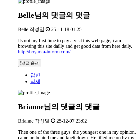
Belle님의
댓글의
댓글
Belle
작성일
25-11-18 01:25
Its not my first time to pay a visit this web page, i am
browsing this site dailly and get good data from here daily.
http://boyarka-inform.com/
댓글 옵션
답변
삭제
Brianne님의
댓글의
댓글
Brianne
작성일
25-12-07 23:02
Then one of the three guys, the youngest one in my opinion,
came up behind me and knelt down. He lifted me up by my