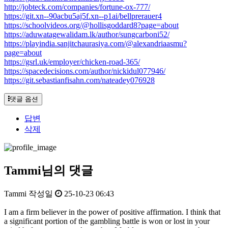
http://jobteck.com/companies/fortune-ox-777/
https://git.xn--90acbu5aj5f.xn--p1ai/bellprerauer4
https://schoolvideos.org/@hollisgoddard8?page=about
https://aduwatagewalidam.lk/author/sungcarboni52/
https://playindia.sanjitchaurasiya.com/@alexandriaasmu?
page=about
https://gsrl.uk/employer/chicken-road-365/
https://spacedecisions.com/author/nickidul077946/
https://git.sebastianfisahn.com/nateadey076928
댓글 옵션
답변
삭제
Tammi님의 댓글
Tammi
작성일
25-10-23 06:43
I am a firm believer in the power of positive affirmation. I think that
a significant portion of the gambling battle is won or lost in your