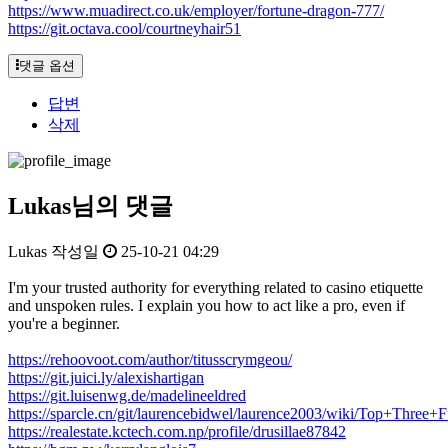
https://www.muadirect.co.uk/employer/fortune-dragon-777/
https://git.octava.cool/courtneyhair51
댓글 옵션
답변
삭제
Lukas님의 댓글
Lukas
작성일
25-10-21 04:29
I'm your trusted authority for everything related to casino etiquette
and unspoken rules. I explain you how to act like a pro, even if
you're a beginner.
https://rehoovoot.com/author/titusscrymgeou/
https://git.juici.ly/alexishartigan
https://git.luisenwg.de/madelineeldred
https://sparcle.cn/git/laurencebidwel/laurence2003/wiki/Top+Thre
https://realestate.kctech.com.np/profile/drusillae87842