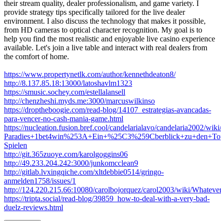
their stream quality, dealer professionalism, and game variety. I
provide strategy tips specifically tailored for the live dealer
environment. I also discuss the technology that makes it possible,
from HD cameras to optical character recognition. My goal is to
help you find the most realistic and enjoyable live casino experience
available. Let's join a live table and interact with real dealers from
the comfort of home.
https://www.propertynetlk.com/author/kennethdeaton8/
http://8.137.85.18:13000/latoshavlm1323
https://smusic.sochey.com/estellalansell
http://chenzheshi.myds.me:3000/marcuswilkinso
https://droptheboogie.com/read-blog/14107_estrategias-avancadas-
para-vencer-no-cash-mania-game.html
https://nucleation.fusion.bref.cool/candelarialavo/candelaria2002/wiki/
Paradies+1bet4win%253A+Ein+%25C3%259Cberblick+zu+den+To
Spielen
http://git.365zuoye.com/karolgoggins06
http://49.233.204.242:3000/junkomcclean9
http://gitlab.lvxingqiche.com/xltdebbie0514/gringo-
anmelden1758/issues/1
http://124.220.215.66:10080/carolbojorquez/carol2003/wiki/W
https://tripta.social/read-blog/39859_how-to-deal-with-a-very-bad-
duelz-reviews.html