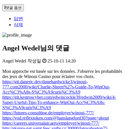
댓글 옵션
답변
삭제
Angel Wedel님의 댓글
Angel Wedel
작성일
25-10-11 14:20
Mon approche est basée sur les données. J'observe les probabilités
des jeux de Winoui Casino pour éclairer vos choix.
https://git.daneric.dev/danehardwicke3/winoui-
777.com2000/wiki/Charlie-Sheen%27s-Guide-To-WinOui-
Acc%C3%A8s-S%C3%A9curis%C3%A9
https://git.kestroscyber.com/edwincockle39/edwin2009/wiki/4-
Super-Useful-Tips-To-enhance-WinOui-Acc%C3%A8s-
S%C3%A9curis%C3%A9
https://futures-consulting.de/employer/winoui-777/
https://vod.reflextoken.com/@hanslangford30?page=about
https://careers.universalair.aero/employer/winoui-777/
http://skupra-nat.uamt.feec.vutbr.cz:30000/latoyaboston75