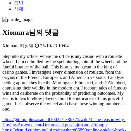
답변
삭제
Xiomara님의 댓글
Xiomara
작성일
25-10-23 19:04
Step into my office, where the office is any casino with a roulette
wheel. I am enthralled by the spellbinding spin of the wheel and the
fateful bounce of the ball. This blog is my paean to the king of
casino games. I investigate every dimension of roulette, from the
origins of the French, European, and American versions. I analyze
betting approaches like the Martingale, Fibonacci, and D'Alembert,
appraising their validity in the modern era. I recount tales of famous
wins and deliberate on the probability of predicting outcomes. My
zeal is to teach fellow players about the intricacies of this graceful
game. Let's observe the wheel and chase those winning numbers as
one.
https://git.iop.plus/asaniall10032/1386725/wiki/3-The-reason-why-
Having-An-excellent-Dream-Jackpot-Is-just-not-Enough
https://gitstud.cunbm.utcluj.ro/marshartj06890/online-spielen-book-