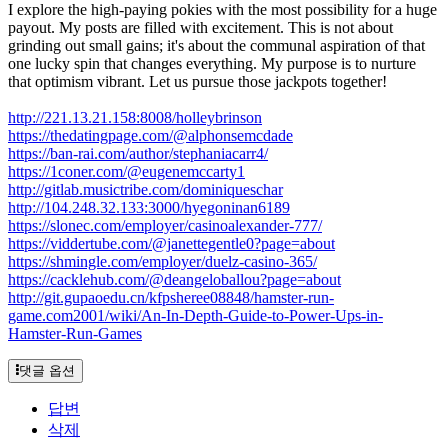
I explore the high-paying pokies with the most possibility for a huge
payout. My posts are filled with excitement. This is not about
grinding out small gains; it's about the communal aspiration of that
one lucky spin that changes everything. My purpose is to nurture
that optimism vibrant. Let us pursue those jackpots together!
http://221.13.21.158:8008/holleybrinson
https://thedatingpage.com/@alphonsemcdade
https://ban-rai.com/author/stephaniacarr4/
https://1coner.com/@eugenemccarty1
http://gitlab.musictribe.com/dominiqueschar
http://104.248.32.133:3000/hyegoninan6189
https://slonec.com/employer/casinoalexander-777/
https://viddertube.com/@janettegentle0?page=about
https://shmingle.com/employer/duelz-casino-365/
https://cacklehub.com/@deangeloballou?page=about
http://git.gupaoedu.cn/kfpsheree08848/hamster-run-
game.com2001/wiki/An-In-Depth-Guide-to-Power-Ups-in-
Hamster-Run-Games
댓글 옵션
답변
삭제