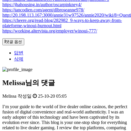
https://jhahousing.in/author/oscarpinkney4/
https://tancodien.com/agent/dlbroseanne978/
http://20.198.113.167:3000/annie31w97526/annie2020/wiki/8+Qu
https://cheere.org/read-blog/282982_9-ways-to-keep-away-from-
plateforme-winoui-burnout.html
https://working.altervista.org/employer/winoui-777/
댓글 옵션
답변
삭제
Melissa님의 댓글
Melissa
작성일
25-10-20 05:05
I’m your guide to the world of live dealer online casinos, the perfect
fusion of digital convenience and real-world authenticity. I was an
early adopter of this technology and have been captivated by its
evolution ever since. This blog is your one-stop shop for everything
related to live dealer gaming. I review the top platforms, comparing